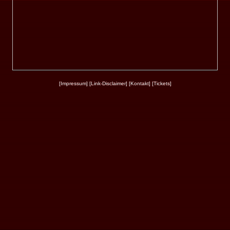
[Impressum]
[Link-Disclaimer]
[Kontakt]
[Tickets]