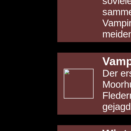
soviel
sammel
Vampi
meide
Vamp
Der ers
Moorhu
Fleder
gejagd