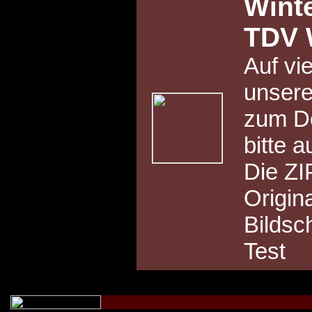
Wint
TDV 
Auf vi
unsere
zum Do
bitte a
Die ZI
Origin
Bildsc
Test