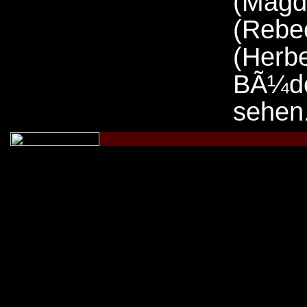
(Mag
(Rebe
(He
BÃ¼d
sehen