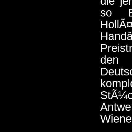
die j
so B
HollÃ
Han
Preis
den V
Deuts
kompl
StÃ¼c
Antwe
Wiene