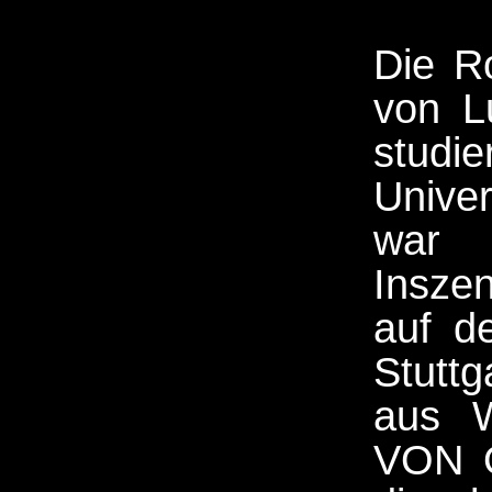
Die R
von L
stud
Unive
war 
Insze
auf d
Stutt
aus 
VON O