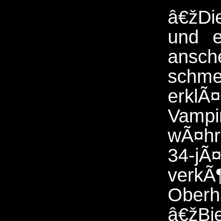
â€žDie
und e
ans
schme
erklÃ
Vam
wÃ¤hr
34-
verkÃ
Oberh
â€žB