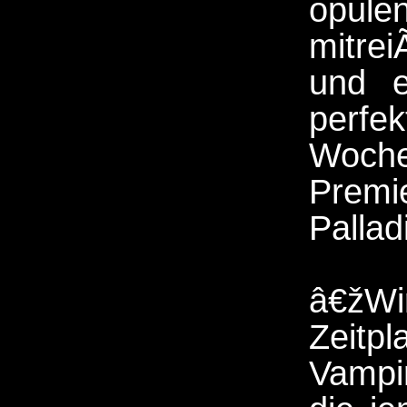
opul
mitre
und e
perfe
Wo
Prem
Pallad
â€žWi
Zeitp
Vampi