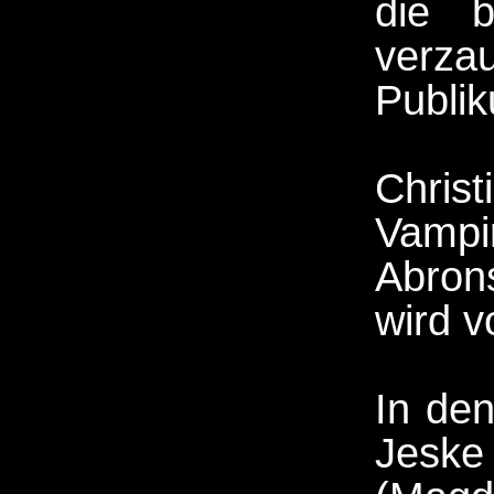
die 
verza
Publi
Chris
Vamp
Abrons
wird v
In den
Jeske