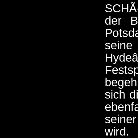
SCHÃ
der 
Potsd
seine 
Hydeâ
Fests
begehr
sich d
ebenfa
seiner
wird.