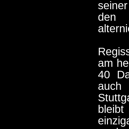
seiner
den
altern
Regiss
am he
40 Da
auch
Stuttg
bleib
einzi