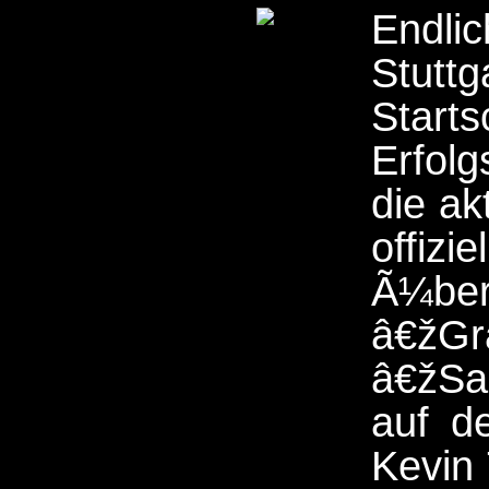
Endlic
Stut
Start
Erfolg
die ak
offizi
Ã¼be
â€žGr
â€žSa
auf d
Kevin 